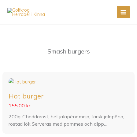
Skip
to
content
Smash burgers
Hot burger
155.00 kr
200g ,Cheddarost, het jalapênomajo, färsk jalapêno,
rostad lök Serveras med pommes och dipp...