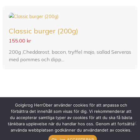
Classic burger (200g)
155.00 kr
200g ,Cheddarost, bacon, tryffel majo, sallad Serveras
med pommes och dipp...
Golgkrog HerrOber använder cookies för att anpassa och
förbättra det innehåll som visas för dig. Vi rekommenderar att
du accepterar samtliga typer av cookies för att du ska få bästa
Copyright © 2026 GOLFKROG HERR OBER
tänkbara upplevelse när du handlar hos oss. Genom att fortsätta
använda webbplatsen godkänner du användandet av cookies.
Made in Skene by
MD Media
Ok, jag ACCEPTERAR