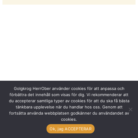
Golgkrog HerrOber använder cookies för att anpassa och
förbättra det innehåll som visas för dig. Vi rekommenderar att
du accepterar samtliga typer av cookies för att du ska få bästa
tänkbara upplevelse när du handlar hos oss. Genom att
fortsätta använda webbplatsen godkänner du användandet av
Copyright © 2026 GOLFKROG HERR OBER
cookies.
Made in Skene by
Ok, jag ACCEPTERAR
MD Media